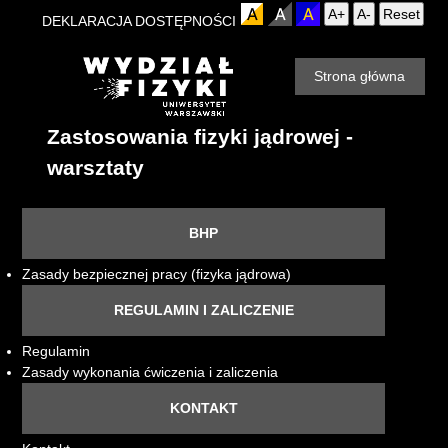
A+
A-
Reset
DEKLARACJA DOSTĘPNOŚCI
Strona główna
Zastosowania fizyki jądrowej -
warsztaty
BHP
Zasady bezpiecznej pracy (fizyka jądrowa)
REGULAMIN I ZALICZENIE
Regulamin
Zasady wykonania ćwiczenia i zaliczenia
KONTAKT