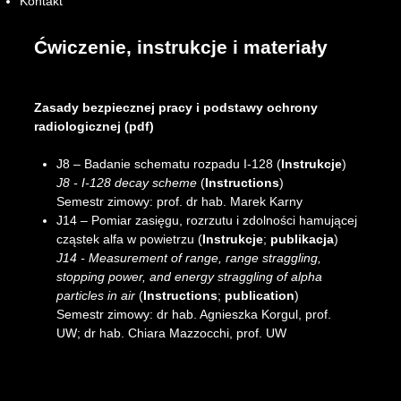
Kontakt
Ćwiczenie, instrukcje i materiały
Zasady bezpiecznej pracy i podstawy ochrony
radiologicznej (pdf)
J8 – Badanie schematu rozpadu I-128 (
Instrukcje
)
J8 - I-128 decay scheme
(
Instructions
)
Semestr zimowy: prof. dr hab. Marek Karny
J14 – Pomiar zasięgu, rozrzutu i zdolności hamującej
cząstek alfa w powietrzu (
Instrukcje
;
publikacja
)
J14 - Measurement of range, range straggling,
stopping power, and energy straggling of alpha
particles in air
(
Instructions
;
publication
)
Semestr zimowy: dr hab. Agnieszka Korgul, prof.
UW; dr hab. Chiara Mazzocchi, prof. UW