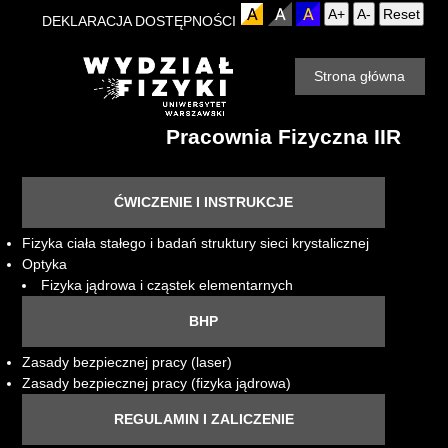
A+
A-
Reset
DEKLARACJA DOSTĘPNOŚCI
Strona główna
Pracownia Fizyczna IIR
ĆWICZENIE I INSTRUKCJE
Fizyka ciała stałego i badań struktury sieci krystalicznej
Optyka
Fizyka jądrowa i cząstek elementarnych
BHP
Zasady bezpiecznej pracy (laser)
Zasady bezpiecznej pracy (fizyka jądrowa)
REGULAMIN I ZALICZENIE