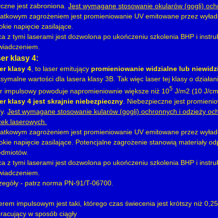
yczne jest zabroniona.
Jest wymagane stosowanie okularów (gogli) oc
atkowym zagrożeniem jest promieniowanie UV emitowane przez wyłado
kie napięcie zasilające.
ca z tymi laserami jest dozwolona po ukończeniu szkolenia BHP i inst
wiadczeniem.
er klasy 4:
er klasy 4
, to laser emitujący
promieniowanie widzialne lub niewidz
ymalne wartości dla lasera klasy 3B. Tak więc laser tej klasy o działa
5
er impulsowy powoduje napromieniownie większe niż 10
J/m2 (10 J/c
er klasy 4 jest skrajnie niebezpieczny
. Niebezpieczne jest promienio
ry.
Jest wymagane stosowanie kularów (gogli) ochronnych i odzieży och
zek laserowych.
atkowym zagrożeniem jest promieniowanie UV emitowane przez wyłado
okie napięcie zasilające. Potencjalne zagrożenie stanowią materiały o
edmiotów.
ca z tymi laserami jest dozwolona po ukończeniu szkolenia BHP i inst
wiadczeniem.
zegóły - patrz norma PN-91/T-06700.
erem impulsowym jest taki, którego czas świecenia jest krótszy niż 0
pracujący w sposób ciągły