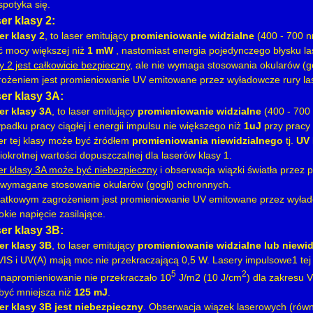
spotyka się.
er klasy 2:
er klasy 2
, to laser emitujący
promieniowanie widzialne
(400 - 700 n
ć mocy większej niż
1 mW
, nastomiast energia pojedynczego błysku l
y 2 jest całkowicie bezpieczny
, ale nie wymaga stosowania okularów (
rożeniem jest promieniowanie UV emitowane przez wyładowcze rury las
er klasy 3A:
er klasy 3A
, to laser emitujący
promieniowanie widzialne
(400 - 700 
padku pracy ciągłej i energii impulsu nie większego niż
1uJ
przy pracy 
er tej klasy może być źródłem
promieniowania niewidzialnego
tj.
UV
iokrotnej wartości dopuszczalnej dla laserów klasy 1.
er klasy 3A może być niebezpieczny
i obserwacja wiązki światła przez 
t wymagane stosowanie okularów (gogli) ochronnych.
atkowym zagrożeniem jest promieniowanie UV emitowane przez wyłado
kie napięcie zasilające.
er klasy 3B:
er klasy 3B
, to laser emitujący
promieniowanie widzialne lub niewid
 VIS i UV(A) mają moc nie przekraczającą 0,5 W. Lasery impulsowe1 tej
5
2
 napromieniowanie nie przekraczało 10
J/m2 (10 J/cm
) dla zakresu 
być mniejsza niż
125 mJ
.
er klasy 3B jest niebezpieczny
. Obserwacja wiązek laserowych (równ