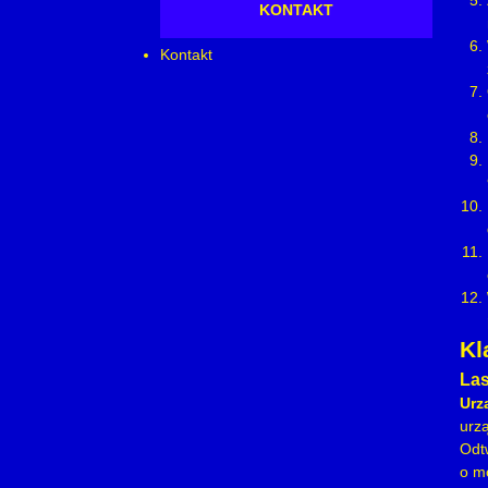
KONTAKT
Kontakt
Kl
Las
Urz
urz
Odt
o m