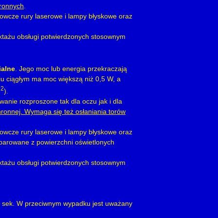
hronnych
.
wcze rury laserowe i lampy błyskowe oraz
ruktażu obsługi potwierdzonych stosownym
ialne
. Jego moc lub energia przekraczają
niu ciągłym ma moc większą niż 0,5 W, a
2
m
).
wanie rozproszone tak dla oczu jak i dla
ronnej. Wymaga się też osłaniania torów
wcze rury laserowe i lampy błyskowe oraz
dparowane z powierzchni oświetlonych
ruktażu obsługi potwierdzonych stosownym
,25 sek. W przeciwnym wypadku jest uważany