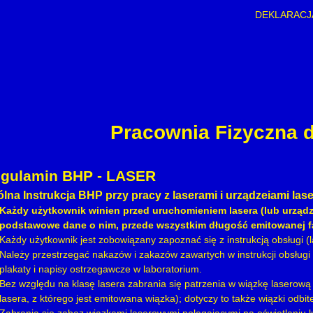
DEKLARACJ
Pracownia Fizyczna
gulamin BHP - LASER
lna Instrukcja BHP przy pracy z laserami i urządzeiami la
Każdy użytkownik winien przed uruchomieniem lasera (lub urządze
podstawowe dane o nim, przede wszystkim długość emitowanej fal
Każdy użytkownik jest zobowiązany zapoznać się z instrukcją obsługi (
Należy przestrzegać nakazów i zakazów zawartych w instrukcji obsług
plakaty i napisy ostrzegawcze w laboratorium.
Bez względu na klasę lasera zabrania się patrzenia w wiązkę laserową 
lasera, z którego jest emitowana wiązka); dotyczy to także wiązki odbite