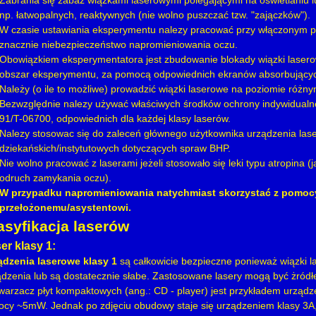
Zabrania się zabaz wiązkami laserowymi polegającymi na oświetlaniu l
np. łatwopalnych, reaktywnych (nie wolno puszczać tzw. "zajączków").
W czasie ustawiania eksperymentu nalezy pracować przy włączonym p
znacznie niebezpieczeństwo napromieniowania oczu.
Obowiązkiem eksperymentatora jest zbudowanie blokady wiązki laserow
obszar eksperymentu, za pomocą odpowiednich ekranów absorbujących
Należy (o ile to możliwe) prowadzić wiązki laserowe na poziomie różn
Bezwzględnie nalezy używać właściwych środków ochrony indywidualnej
91/T-06700, odpowiednich dla każdej klasy laserów.
Nalezy stosowac się do zaleceń głównego użytkownika urządzenia las
dziekańskich/instytutowych dotyczących spraw BHP.
Nie wolno pracować z laserami jeżeli stosowało się leki typu atropina (
odruch zamykania oczu).
W przypadku napromieniowania natychmiast skorzystać z pomocy 
przełożonemu/asystentowi.
asyfikacja laserów
er klasy 1:
ądzenia laserowe klasy 1
są całkowicie bezpieczne ponieważ wiązki 
ądzenia lub są dostatecznie słabe. Zastosowane lasery mogą być żródł
warzacz płyt kompaktowych (ang.: CD - player) jest przykładem urządz
ocy ~5mW. Jednak po zdjęciu obudowy staje się urządzeniem klasy 3A, 