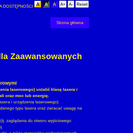
A+
A-
Reset
A DOSTĘPNOŚCI
Strona główna
 dla Zaawansowanych
serowymi
nia laserowego) ustalić klasę lasera i
i oraz moc lub energię.
lasera i urządzenia laserowego).
i danego typu lasera oraz zwracać uwagę na
(tj. zaglądania do otworu wyjściowego
j.