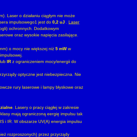
m). Laser o działaniu ciągłym nie może
asera impulsowego1 jest do
0,2 uJ
.
Laser
gogli) ochronnych. Dodatkowym
erowe oraz wysokie napięcia zasilające.
nm) o mocy nie większej niż
5 mW
w
impulsowej.
lub
IR
z ograniczeniem mocy/energii do
przyrządy optyczne jest niebezpieczna. Nie
wcze rury laserowe i lampy błyskowe oraz
zialne
. Lasery o pracy ciągłej w zakresie
 klasy mają ograniczoną eergię impulsu tak
VIS i IR. W obszarze UV(A) energia impulsu
ież rozproszonych) przez przyrządy