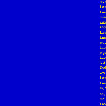
nie 
Las
Las
mie
klas
zag
Las
Las
przy
Las
pięc
Las
jes
Dod
wyso
Las
Las
IR,
aby
ma 
Las