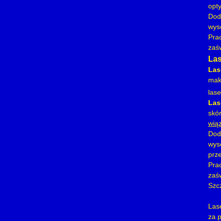
opt
Dod
wyso
Pra
zaś
Las
Las
maks
las
Las
skó
wią
Dod
wys
prz
Pra
zaś
Szc
Las
za 