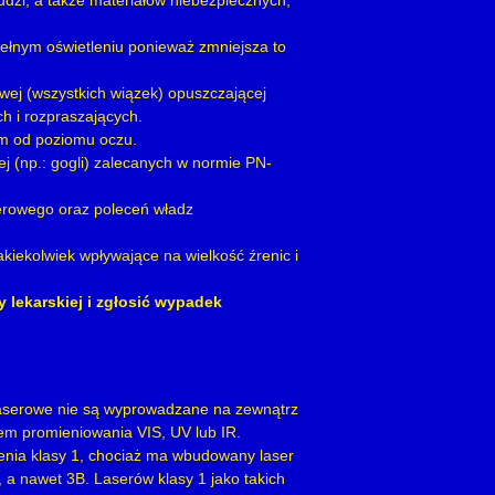
udzi, a także materiałów niebezpiecznych,
ełnym oświetleniu ponieważ zmniejsza to
ej (wszystkich wiązek) opuszczającej
 i rozpraszających.
ym od poziomu oczu.
 (np.: gogli) zalecanych w normie PN-
erowego oraz poleceń władz
jakiekolwiek wpływające na wielkość źrenic i
lekarskiej i zgłosić wypadek
laserowe nie są wyprowadzane na zewnątrz
em promieniowania VIS, UV lub IR.
enia klasy 1, chociaż ma wbudowany laser
a nawet 3B. Laserów klasy 1 jako takich