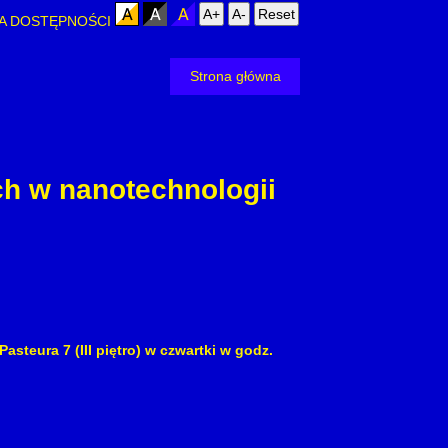
A+
A-
Reset
A DOSTĘPNOŚCI
Strona główna
h w nanotechnologii
steura 7 (III piętro) w czwartki w godz.